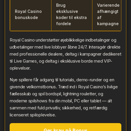
Brug
Varierende
Royal Casino
eksklusive
afhængigt
bonuskode
koder til ekstra
af
fordele
kampagne
Royal Casino understøtter øjeblikkelige indbetalinger og
udbetalinger med live lobbyer åbne 24/7. Interagér direkte
med professionelle dealere, deltag i kampagner dedikeret
til Live Games, og deltag i eksklusive borde med VIP-
oplevelser.
Nye spillere får adgang til tutorials, demo-runder og en
givende velkomstbonus. Træd ind i Royal Casino’s livlige
fællesskab og spil bordspil, lightning rouletter, og
moderne spilshows fra din mobil, PC eller tablet — alt
sammen med fuld privatliv, sikkerhed, og retfærdig
licenseret spiloplevelse.
Gør krav på Bonus