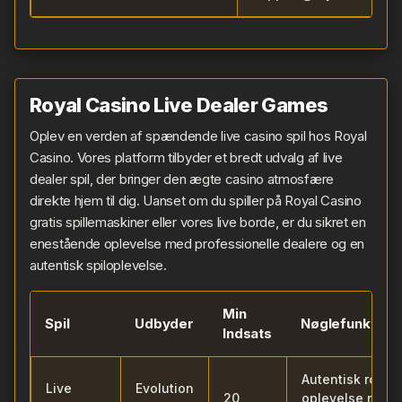
Royal Casino Live Dealer Games
Oplev en verden af spændende live casino spil hos Royal
Casino. Vores platform tilbyder et bredt udvalg af live
dealer spil, der bringer den ægte casino atmosfære
direkte hjem til dig. Uanset om du spiller på Royal Casino
gratis spillemaskiner eller vores live borde, er du sikret en
enestående oplevelse med professionelle dealere og en
autentisk spiloplevelse.
Min
Spil
Udbyder
Nøglefunktion
Indsats
Autentisk roulet
Live
Evolution
20
oplevelse med l