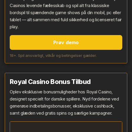
Casinos levende fællesskab og spil alt fra klassiske
bordspil til spændende game shows på din mobil, pc eller
tablet — alt sammen med fuld sikkerhed og licenseret fair
play.
Prøv demo
18+. Spil ansvarligt, vilkår og betingelser gælder.
Royal Casino Bonus Tilbud
Oplev eksklusive bonusmuligheder hos Royal Casino,
designet specielt for danske spillere. Nyd fordelene ved
generøse indbetalingsbonusser, eksklusive cashback,
samt glæden ved gratis spins og særlige kampagner.