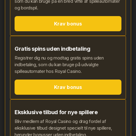
som du kan bruge på en bred vifte af spilleautomater
og bordspil.
Krav bonus
Gratis spins uden indbetaling
Registrer dig nu og modtag gratis spins uden
indbetaling, som du kan bruge på udvalgte
spilleautomater hos Royal Casino.
Krav bonus
Eksklusive tilbud for nye spillere
Bliv medlem af Royal Casino og drag fordel af
eksklusive tilbud designet specielt til nye spillere,
herunder bonusser uden indbetaling.