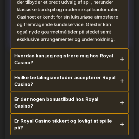
der tilbyder et bredt udvalg af spil, herunder
klassiske bordspil og moderne spilleautomater.
Casinoet er kendt for sin luksuriøse atmosfære
og fremragende kundeservice. Gæster kan
også nyde gourmetmåltider på stedet samt
eksklusive arrangementer og underholdning.
Hvordan kan jeg registrere mig hos Royal
Casino?
Hvilke betalingsmetoder accepterer Royal
Casino?
Er der nogen bonustilbud hos Royal
Casino?
Er Royal Casino sikkert og lovligt at spille
på?