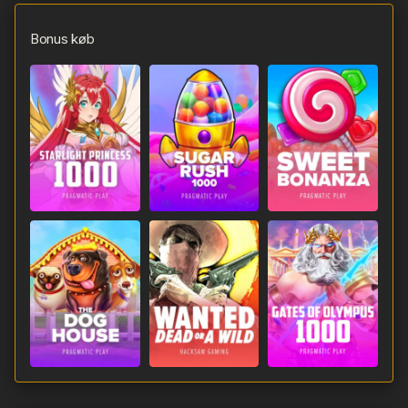
Bonus køb