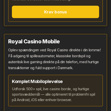
Krav bonus
Royal Casino Mobile
Oplev spændingen ved Royal Casino direkte i din lomme!
Få adgang til spilleautomater, klassiske bordspil og
autentisk live gaming direkte på din telefon, med hurtige
transaktioner og fuld support i Danmark.
Komplet Mobiloplevelse
Udforsk 500+ spil, live casino borde, og hurtige
sportsvæddemål — alle optimeret til problemfri spil
på Android, iOS eller enhver browser.