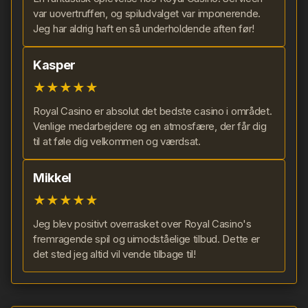
var uovertruffen, og spiludvalget var imponerende.
Jeg har aldrig haft en så underholdende aften før!
Kasper
★
★
★
★
★
Royal Casino er absolut det bedste casino i området.
Venlige medarbejdere og en atmosfære, der får dig
til at føle dig velkommen og værdsat.
Mikkel
★
★
★
★
★
Jeg blev positivt overrasket over Royal Casino's
fremragende spil og uimodståelige tilbud. Dette er
det sted jeg altid vil vende tilbage til!