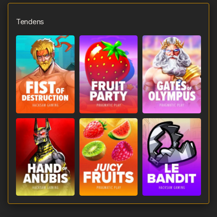
Tendens